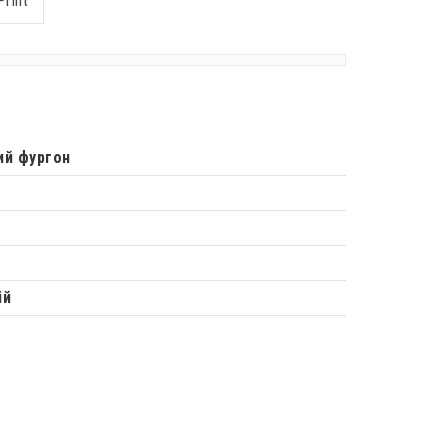
Print
ий фургон
ій