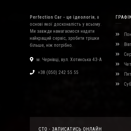
Perfection Car - це ідеологія
, в
ГРАФІ
основі якої досконалість у всьому.
Ми завжди намагаємося надати
Пон
найкращий сервіс, зробити трішки
Вівт
більше, ніж потрібно.
Сер
м. Чернівці, вул. Хотинська 43-А
Четв
+38 (050) 242 55 55
Пятн
Субо
СТО - ЗАПИСАТИСЬ ОНЛАЙН