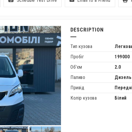
Schedule Test Drive
Email to a Friend
DESCRIPTION
Тип кузова
Легков
Пробіг
199000
Об'єм
2.0
Паливо
Дизель
Привід
Передн
Колір кузова
Білий