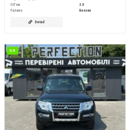
Об'єм
2.0
Паливо
Бензин
Detail
Б/В