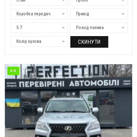
Стан
Пробіг
Коробка передач
Привід
5.7
Розхід палива
СКИНУТИ
Колір кузова
Б/В