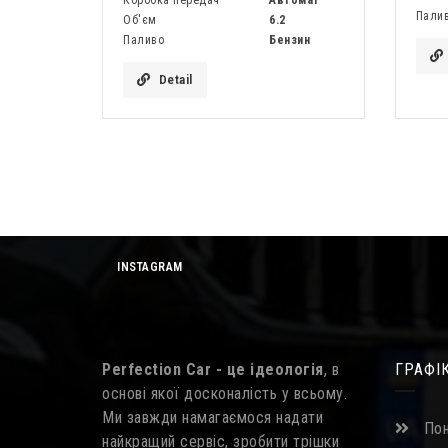
Пали
Об'єм
6.2
Паливо
Бензин
Detail
INSTAGRAM
Perfection Car - це ідеологія
, в
ГРАФІ
основі якої досконалість у всьому.
Ми завжди намагаємося надати
Пон
найкращий сервіс, зробити трішки