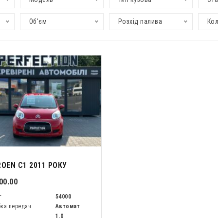
Об'єм
Розхід палива
Кол
ROEN C1 2011 РОКУ
00.00
г
54000
ка передач
Автомат
м
1.0