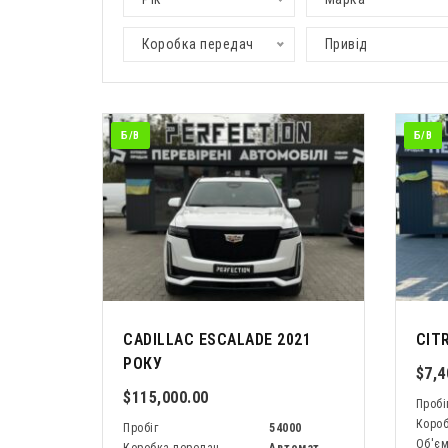
Коробка передач
Привід
Б/В
Б/В
CADILLAC ESCALADE 2021
CIT
РОКУ
$7,4
$115,000.00
Пробі
Короб
Пробіг
54000
Об'є
Коробка передач
Автомат