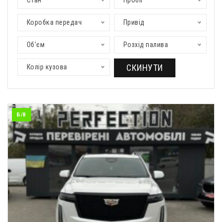
Стан
Пробіг
Коробка передач
Привід
Об'єм
Розхід палива
СКИНУТИ
Колір кузова
Б/В