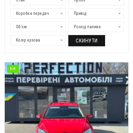
Стан
Пробіг
Коробка передач
Привід
Об'єм
Розхід палива
СКИНУТИ
Колір кузова
Б/В