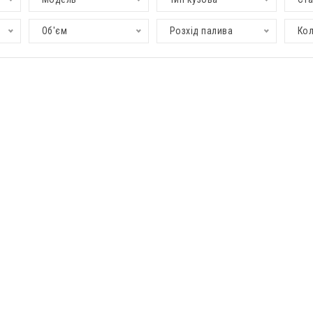
Об'єм
Розхід палива
Кол