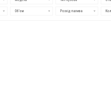
Об'єм
Розхід палива
Кол