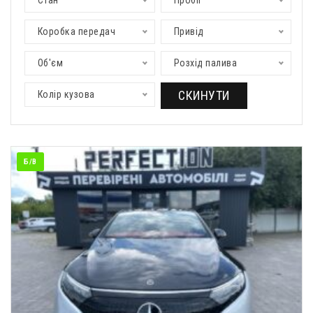
Стан
Пробіг
Коробка передач
Привід
Об'єм
Розхід палива
СКИНУТИ
Колір кузова
Б/В