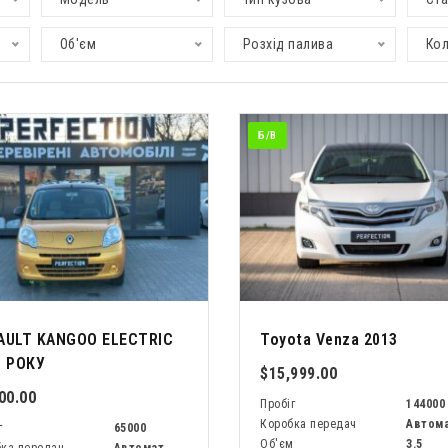
Об'єм
Розхід палива
Кол
Б/В
AULT KANGOO ELECTRIC
Toyota Venza 2013
3 РОКУ
$15,999.00
00.00
Пробіг
144000
Коробка передач
Автом
г
65000
Об'єм
3.5
ка передач
Автомат