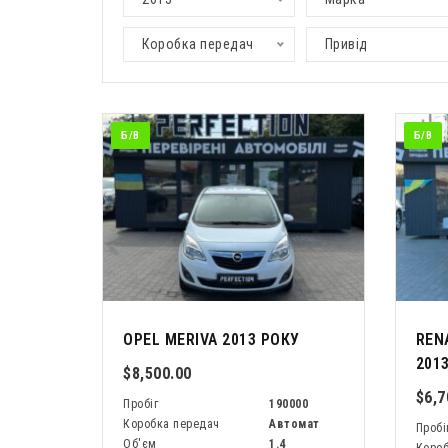
Коробка передач
Привід
Б/В
Б/В
OPEL MERIVA 2013 РОКУ
REN
201
$8,500.00
$6,7
Пробіг
190000
Коробка передач
Автомат
Пробі
Об'єм
1.4
Короб