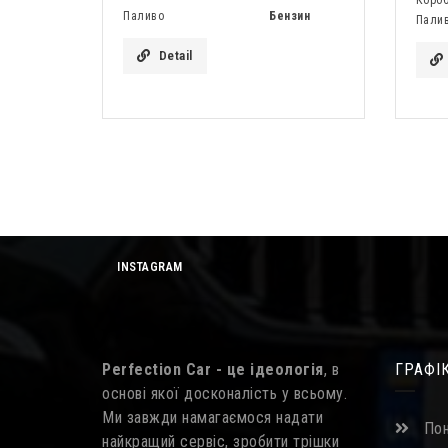
Паливо
Бензин
Пали
Detail
INSTAGRAM
Perfection Car - це ідеологія
, в
ГРАФІ
основі якої досконалість у всьому.
Ми завжди намагаємося надати
Пон
найкращий сервіс, зробити трішки