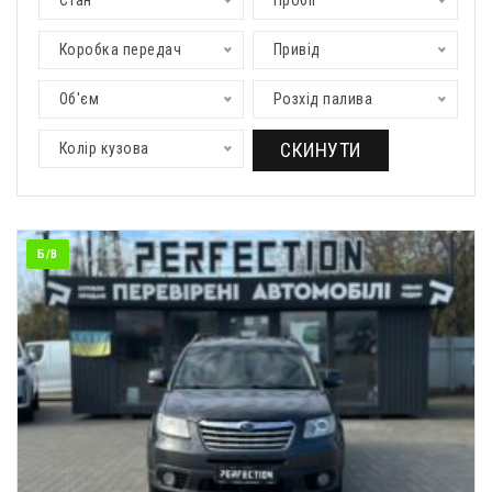
Стан
Пробіг
Коробка передач
Привід
Об'єм
Розхід палива
СКИНУТИ
Колір кузова
Б/В