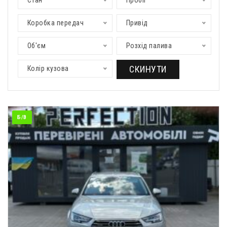
Стан
Пробіг
Коробка передач
Привід
Об'єм
Розхід палива
СКИНУТИ
Колір кузова
Б/В