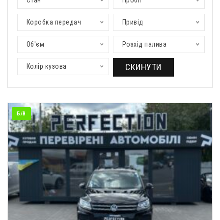
Стан
Пробіг
Коробка передач
Привід
Об'єм
Розхід палива
СКИНУТИ
Колір кузова
Б/В