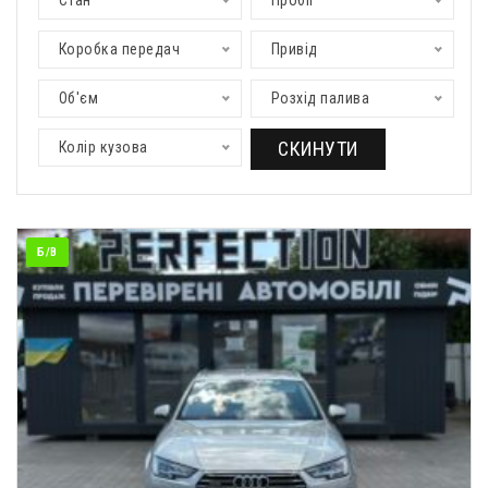
Стан
Пробіг
Коробка передач
Привід
Об'єм
Розхід палива
СКИНУТИ
Колір кузова
Б/В