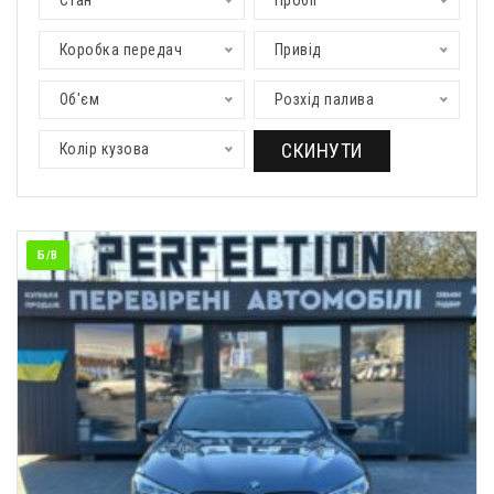
Стан
Пробіг
Коробка передач
Привід
Об'єм
Розхід палива
СКИНУТИ
Колір кузова
Б/В