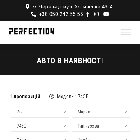
м. Чернівці, вул. Хотинська 43-А
+38 050 242 55 55
АВТО В НАЯВНОСТІ
1
пропозицій
Модель :
745E
Рік
Марка
745E
Тип кузова