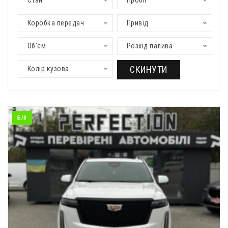
Стан
Пробіг
Коробка передач
Привід
Об'єм
Розхід палива
СКИНУТИ
Колір кузова
Б/В