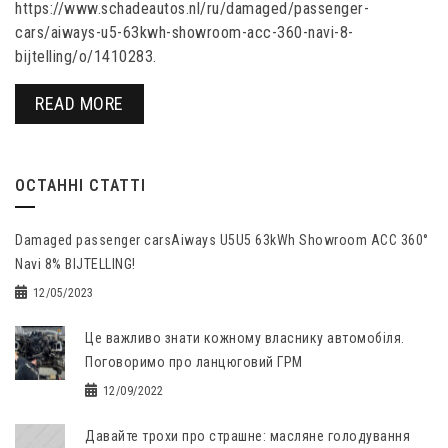
https://www.schadeautos.nl/ru/damaged/passenger-
cars/aiways-u5-63kwh-showroom-acc-360-navi-8-
bijtelling/o/1410283.
READ MORE
ОСТАННІ СТАТТІ
Damaged passenger carsAiways U5U5 63kWh Showroom ACC 360°
Navi 8% BIJTELLING!
12/05/2023
Це важливо знати кожному власнику автомобіля.
Поговоримо про ланцюговий ГРМ
12/09/2022
Давайте трохи про страшне: масляне голодування